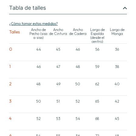
Tabla de talles
¿Cómo tomar estas medidas?
Ancho de
Ancho
Ancho
Largo de
Largo de
Talles
Pecho (sisa
de Cintura
de Cadera
Espalda
Manga
a sisa)
(desde el
centro)
0
44
45
46
56
36
1
46
47
48
59
38
2
48
49
50
62
40
3
50
51
52
65
42
4
52
53
54
68
45
6
54
55
56
72
48