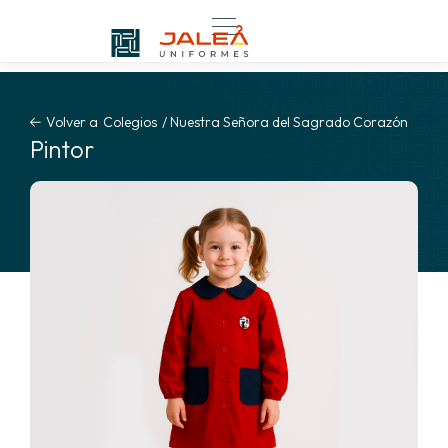
Volver a
Colegios
/
Nuestra Señora del Sagrado Corazón
Pintor