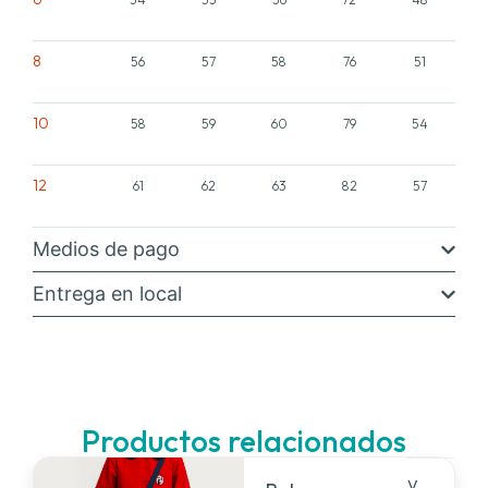
8
56
57
58
76
51
10
58
59
60
79
54
12
61
62
63
82
57
Medios de pago
Entrega en local
Productos relacionados
V