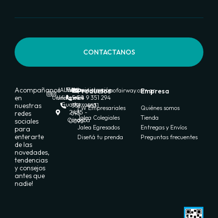
CONTACTANOS
Acompañanos
JALEA
FW
Ventas:
Administración:
Productos
ventas@grupofairway.com.ar
Empresa
en
Uniformes
Uniformes
+54 9
+54 9 351 294
Guadarrama
nuestras
351
4631
FW Empresariales
Quiénes somos
2435 -
redes
595
Jalea Colegiales
Tienda
Córdoba
sociales
0095
Jalea Egresados
Entregas y Envíos
para
enterarte
Diseñá tu prenda
Preguntas frecuentes
de las
novedades,
tendencias
y consejos
antes que
nadie!