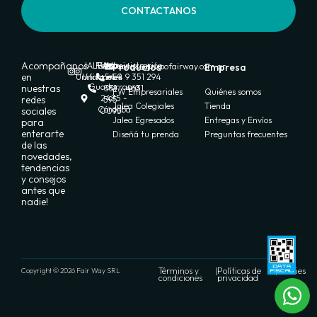
CONTACTANOS
Acompañanos
JALEA
FW
Ventas:
Administración:
Productos
ventas@grupofairway.com.ar
Empresa
en
Uniformes
Uniformes
+54 9
+54 9 351 294
Guadarrama
nuestras
351
4631
FW Empresariales
Quiénes somos
2435 -
redes
595
Jalea Colegiales
Tienda
Córdoba
sociales
0095
Jalea Egresados
Entregas y Envíos
para
enterarte
Diseñá tu prenda
Preguntas frecuentes
de las
novedades,
tendencias
y consejos
antes que
nadie!
Términos y
|
Políticas de
|
Cookies
Copyright © 2026 Fair Way SRL
condiciones
privacidad