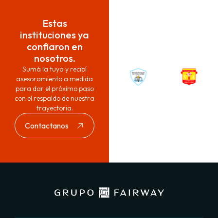
Estas
instituciones ya
confiaron en
nosotros.
Sumá la tuya y recibí
asesoramiento a medida
para dar el próximo paso
con el respaldo de nuestra
trayectoria.
Contactanos