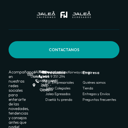
CONTACTANOS
Acompañanos
JALEA
FW
Ventas:
Administración:
Productos
ventas@grupofairway.com.ar
Empresa
en
Uniformes
Uniformes
+54 9
+54 9 351 294
Guadarrama
nuestras
351
4631
FW Empresariales
Quiénes somos
2435 -
redes
595
Jalea Colegiales
Tienda
Córdoba
sociales
0095
Jalea Egresados
Entregas y Envíos
para
enterarte
Diseñá tu prenda
Preguntas frecuentes
de las
novedades,
tendencias
y consejos
antes que
nadie!