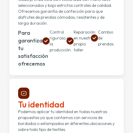
seleccionados y bajo estrictos controles de calidad.
Ofrecemos garantía de confección para que
disfrutes de prendas cómodas, resistentes y de
larga duración.
Para
Control
Reparación
Cambio
riguroso en
en nuestro
de
garantizar
la
propio
prendas.
tu
producción.
taller.
satisfacción
ofrecemos
Tu identidad
Podemos aplicar tu identidad en todas nuestras
propuestas ya que contamos con servicios de
bordados o estampados en diferentes ubicaciones y
sobre todo tipo de textiles.