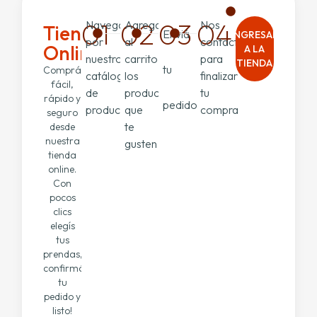
01
02
03
04
Navegá
Agregar
Nos
Tienda
Enviá
INGRESAR
por
al
contactamos
Online
A LA
nuestro
carrito
para
TIENDA
tu
Comprá
catálogo
los
finalizar
fácil,
de
productos
tu
rápido y
pedido
productos
que
compra
seguro
te
desde
nuestra
gusten
tienda
online.
Con
pocos
clics
elegís
tus
prendas,
confirmás
tu
pedido y
listo!