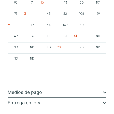
16
96
71
43
50
101
S
75
45
52
106
79
M
L
47
54
107
80
XL
49
56
108
81
ND
2XL
ND
ND
ND
ND
ND
ND
ND
Medios de pago
Entrega en local