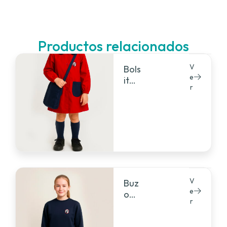
Productos relacionados
V
Bols
e
ita
r
jard
ín
V
Buz
e
o
r
friz
a