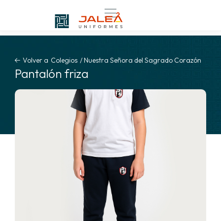
Volver a
Colegios
/
Nuestra Señora del Sagrado Corazón
Pantalón friza