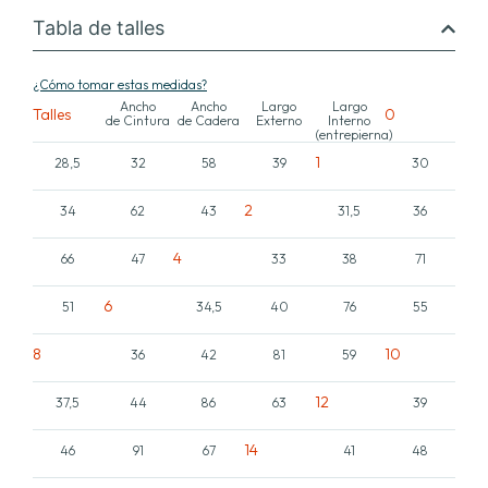
Tabla de talles
¿Cómo tomar estas medidas?
Ancho
Ancho
Largo
Largo
Talles
0
de Cintura
de Cadera
Externo
Interno
(entrepierna)
1
28,5
32
58
39
30
2
34
62
43
31,5
36
4
66
47
33
38
71
6
51
34,5
40
76
55
8
10
36
42
81
59
12
37,5
44
86
63
39
14
46
91
67
41
48