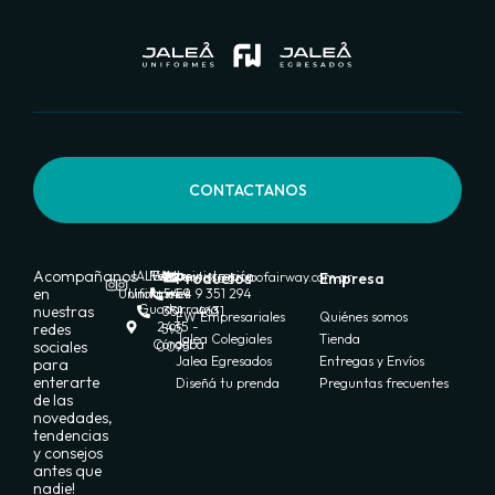
CONTACTANOS
Acompañanos
JALEA
FW
Ventas:
Administración:
Productos
ventas@grupofairway.com.ar
Empresa
en
Uniformes
Uniformes
+54 9
+54 9 351 294
Guadarrama
nuestras
351
4631
FW Empresariales
Quiénes somos
2435 -
redes
595
Jalea Colegiales
Tienda
Córdoba
sociales
0095
Jalea Egresados
Entregas y Envíos
para
enterarte
Diseñá tu prenda
Preguntas frecuentes
de las
novedades,
tendencias
y consejos
antes que
nadie!