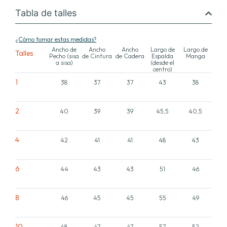
Tabla de talles
¿Cómo tomar estas medidas?
Ancho de
Ancho
Ancho
Largo de
Largo de
Talles
Pecho (sisa
de Cintura
de Cadera
Espalda
Manga
a sisa)
(desde el
centro)
1
38
37
37
43
38
2
40
39
39
45,5
40,5
4
42
41
41
48
43
6
44
43
43
51
46
8
46
45
45
55
49
10
48
47
47
57
52