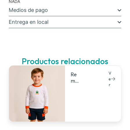
NADA
Medios de pago
Entrega en local
Productos relacionados
V
Re
e
mer
r
a
ma
nga
larg
a
alg
odó