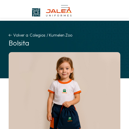
Volver a
Colegios
/
Kumelen Zoo
Bolsita