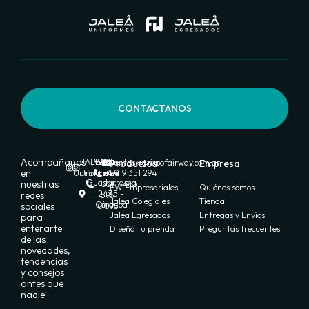
CONTACTANOS
Acompañanos
JALEA
FW
Ventas:
Administración:
Productos
ventas@grupofairway.com.ar
Empresa
en
Uniformes
Uniformes
+54 9
+54 9 351 294
Guadarrama
nuestras
351
4631
FW Empresariales
Quiénes somos
2435 -
redes
595
Jalea Colegiales
Tienda
Córdoba
sociales
0095
Jalea Egresados
Entregas y Envíos
para
enterarte
Diseñá tu prenda
Preguntas frecuentes
de las
novedades,
tendencias
y consejos
antes que
nadie!