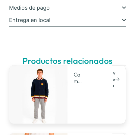
Medios de pago
Entrega en local
Productos relacionados
V
Ca
e
mp
r
era
pol
ar
univ
ersi
tari
a