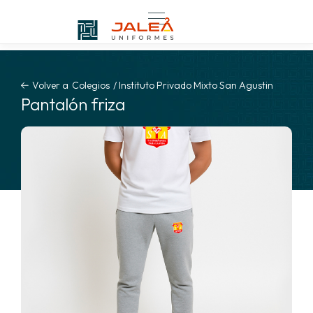
Volver a
Colegios
/
Instituto Privado Mixto San Agustin
Pantalón friza