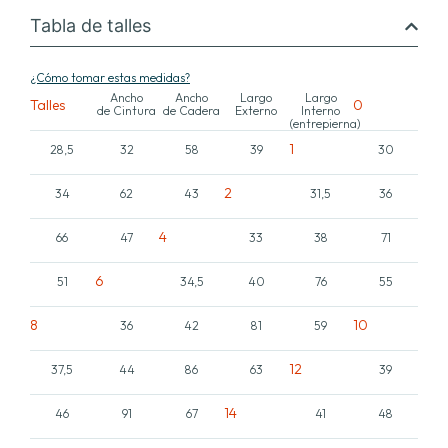
Tabla de talles
¿Cómo tomar estas medidas?
Ancho
Ancho
Largo
Largo
Talles
0
de Cintura
de Cadera
Externo
Interno
(entrepierna)
1
28,5
32
58
39
30
2
34
62
43
31,5
36
4
66
47
33
38
71
6
51
34,5
40
76
55
8
10
36
42
81
59
12
37,5
44
86
63
39
14
46
91
67
41
48