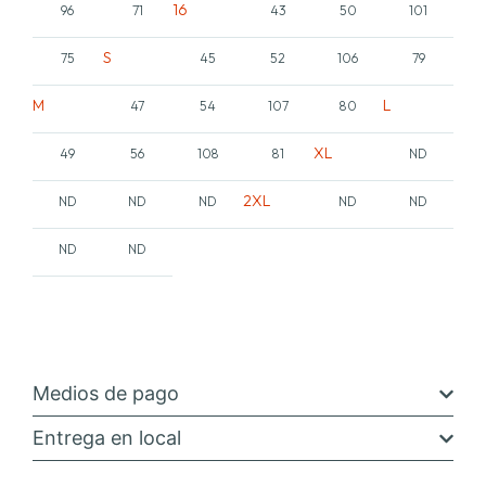
16
96
71
43
50
101
S
75
45
52
106
79
M
L
47
54
107
80
XL
49
56
108
81
ND
2XL
ND
ND
ND
ND
ND
ND
ND
Medios de pago
Entrega en local