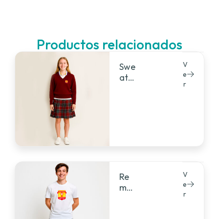
Productos relacionados
V
Swe
e
ate
r
r
V
Re
e
mer
r
a
ma