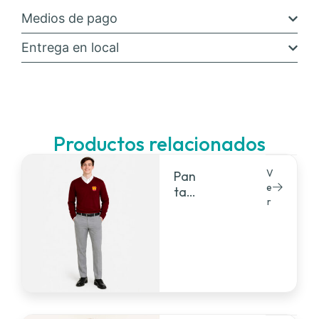
Medios de pago
Entrega en local
Productos relacionados
V
Pan
e
taló
r
n
de
vest
ir