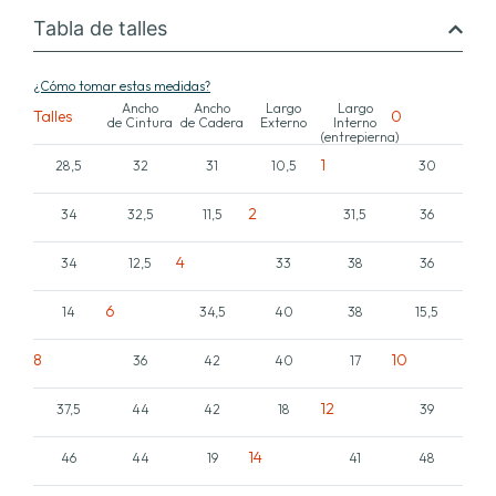
Tabla de talles
¿Cómo tomar estas medidas?
Ancho
Ancho
Largo
Largo
Talles
0
de Cintura
de Cadera
Externo
Interno
(entrepierna)
1
28,5
32
31
10,5
30
2
34
32,5
11,5
31,5
36
4
34
12,5
33
38
36
6
14
34,5
40
38
15,5
8
10
36
42
40
17
12
37,5
44
42
18
39
14
46
44
19
41
48