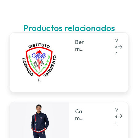
Productos relacionados
V
Ber
e
mu
r
da
V
Ca
e
mp
r
era