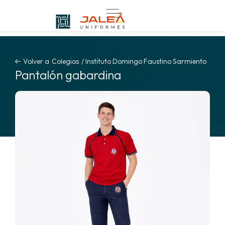
Volver a
Colegios
/
Instituto Domingo Faustino Sarmiento
Pantalón gabardina