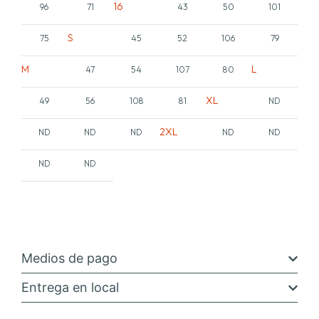
16
96
71
43
50
101
S
75
45
52
106
79
M
L
47
54
107
80
XL
49
56
108
81
ND
2XL
ND
ND
ND
ND
ND
ND
ND
Medios de pago
Entrega en local