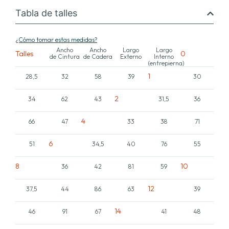
Tabla de talles
¿Cómo tomar estas medidas?
Ancho
Ancho
Largo
Largo
Talles
0
de Cintura
de Cadera
Externo
Interno
(entrepierna)
1
28,5
32
58
39
30
2
34
62
43
31,5
36
4
66
47
33
38
71
6
51
34,5
40
76
55
8
10
36
42
81
59
12
37,5
44
86
63
39
14
46
91
67
41
48