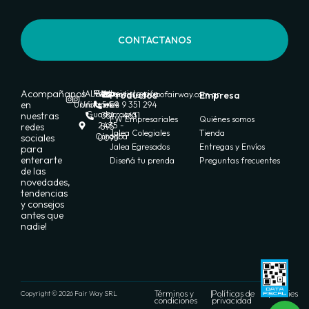
CONTACTANOS
Acompañanos
JALEA
FW
Ventas:
Administración:
Productos
ventas@grupofairway.com.ar
Empresa
en
Uniformes
Uniformes
+54 9
+54 9 351 294
Guadarrama
nuestras
351
4631
FW Empresariales
Quiénes somos
2435 -
redes
595
Jalea Colegiales
Tienda
Córdoba
sociales
0095
Jalea Egresados
Entregas y Envíos
para
enterarte
Diseñá tu prenda
Preguntas frecuentes
de las
novedades,
tendencias
y consejos
antes que
nadie!
Términos y
|
Políticas de
|
Cookies
Copyright © 2026 Fair Way SRL
condiciones
privacidad