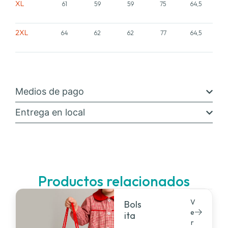
XL
61
59
59
75
64,5
2XL
64
62
62
77
64,5
Medios de pago
Entrega en local
Productos relacionados
V
Bols
e
ita
r