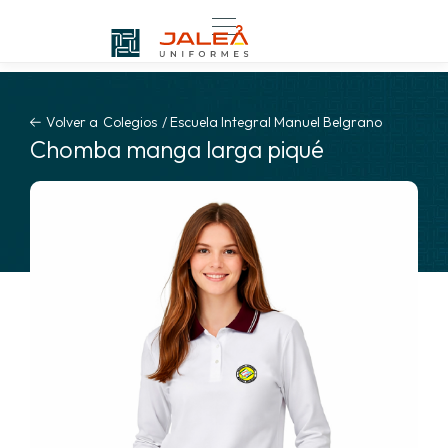
Volver a
Colegios
/
Escuela Integral Manuel Belgrano
Chomba manga larga piqué