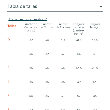
Tabla de talles
¿Cómo tomar estas medidas?
Ancho de
Ancho
Ancho
Largo de
Largo de
Talles
Pecho (sisa
de Cintura
de Cadera
Espalda
Manga
a sisa)
(desde el
centro)
0
32
30
30
41,5
35,5
1
34
32
32
44
38
2
36
34
34
46,5
40,5
4
38
36
36
49
43
6
40
38
38
52
46
8
42
40
40
55
49