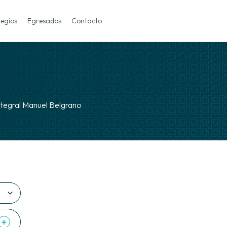
legios
Egresados
Contacto
ntegral Manuel Belgrano
+