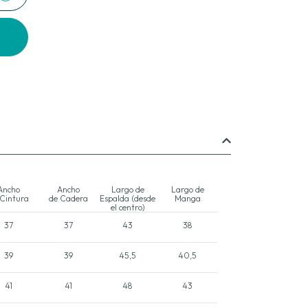
Ancho
Ancho
Largo de
Largo de
 Cintura
de Cadera
Espalda (desde
Manga
el centro)
37
37
43
38
39
39
45,5
40,5
41
41
48
43