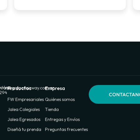
ción:
ntas@grupofairway.com.ar
Productos
Empresa
 294
CONTACTAN
FW Empresariales
Quiénes somos
Jalea Colegiales
Tienda
Jalea Egresados
Entregas y Envíos
Diseñá tu prenda
Preguntas frecuentes