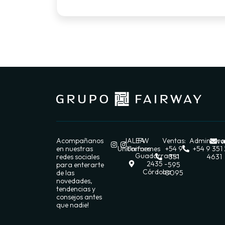
Acompañanos
JALEA
FW
Ventas:
Administra
ve
en nuestras
Uniformes
Uniformes
+54 9
+54 9 351
Guadarrama
redes sociales
351
4631
2435 -
para enterarte
595
Córdoba
de las
0095
novedades,
tendencias y
consejos antes
que nadie!