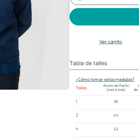
Agregar al carrito
Ver carrito
Tabla de talles
¿Cómo tomar estas medidas?
Ancho de Pecho
Talles
(sisa a sisa)
de
1
38
2
40
4
42