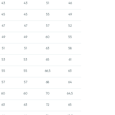
43
43
51
46
45
45
55
49
47
47
57
52
49
49
60
55
51
51
63
58
53
53
65
61
55
55
66,5
63
57
57
68
64
60
60
70
64,5
63
63
72
65