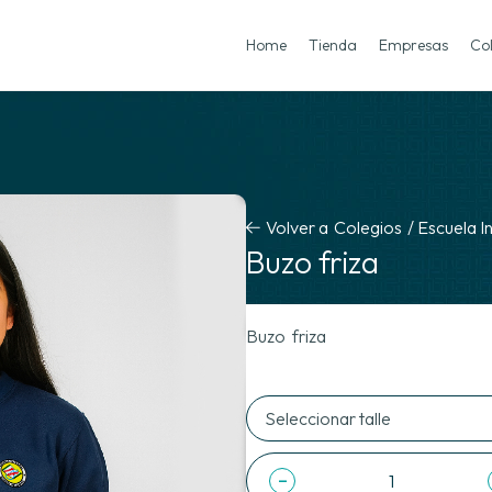
Home
Tienda
Empresas
Co
Volver a
Colegios
/
Escuela I
Buzo friza
Buzo friza
-