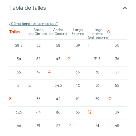
Tabla de talles
¿Cómo tomar estas medidas?
Ancho
Ancho
Largo
Largo
Talles
0
de Cintura
de Cadera
Externo
Interno
(entrepierna)
1
28,5
32
58
39
30
2
34
62
43
31,5
36
4
66
47
33
38
71
6
51
34,5
40
76
55
8
10
36
42
81
59
12
37,5
44
86
63
39
14
46
91
67
41
48