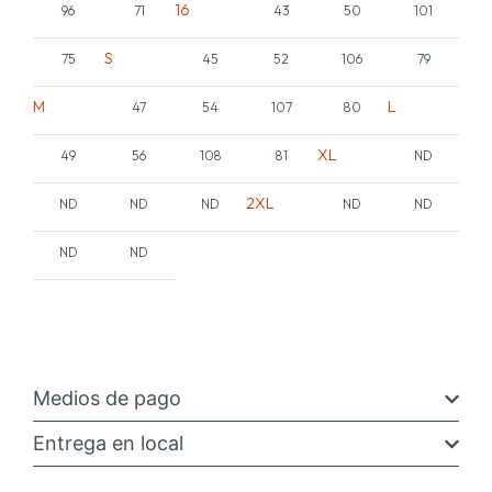
16
96
71
43
50
101
S
75
45
52
106
79
M
L
47
54
107
80
XL
49
56
108
81
ND
2XL
ND
ND
ND
ND
ND
ND
ND
Medios de pago
Entrega en local