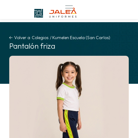
Volver a
Colegios
/
Kumelen Escuela (San Carlos)
Pantalón friza