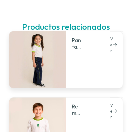
Productos relacionados
V
Pan
e
taló
r
n
rúst
ico
V
Re
e
mer
r
a
ma