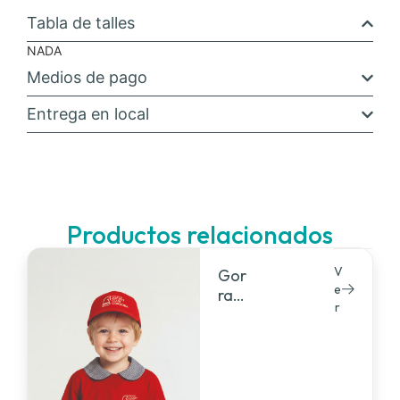
Tabla de talles
NADA
Medios de pago
Entrega en local
Productos relacionados
V
Gor
e
ra
r
jard
ín