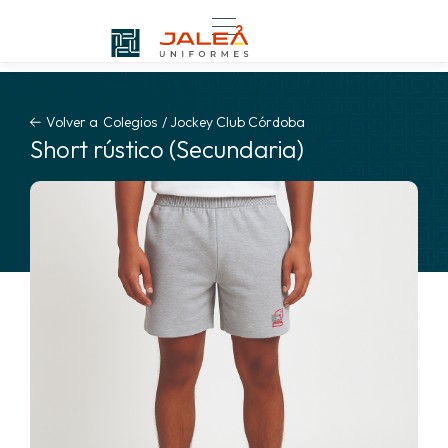
Volver a
Colegios
/
Jockey Club Córdoba
Short rústico (Secundaria)