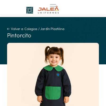
Volver a
Colegios
/
Jardín Plastilina
Pintorcito