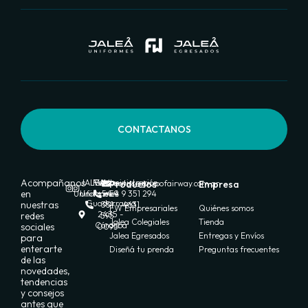
CONTACTANOS
Acompañanos
JALEA
FW
Ventas:
Administración:
Productos
ventas@grupofairway.com.ar
Empresa
en
Uniformes
Uniformes
+54 9
+54 9 351 294
Guadarrama
nuestras
351
4631
FW Empresariales
Quiénes somos
2435 -
redes
595
Jalea Colegiales
Tienda
Córdoba
sociales
0095
Jalea Egresados
Entregas y Envíos
para
enterarte
Diseñá tu prenda
Preguntas frecuentes
de las
novedades,
tendencias
y consejos
antes que