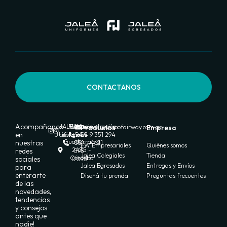
CONTACTANOS
Acompañanos
JALEA
FW
Ventas:
Administración:
Productos
ventas@grupofairway.com.ar
Empresa
en
Uniformes
Uniformes
+54 9
+54 9 351 294
Guadarrama
nuestras
351
4631
FW Empresariales
Quiénes somos
2435 -
redes
595
Jalea Colegiales
Tienda
Córdoba
sociales
0095
Jalea Egresados
Entregas y Envíos
para
enterarte
Diseñá tu prenda
Preguntas frecuentes
de las
novedades,
tendencias
y consejos
antes que
nadie!