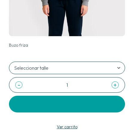
Buzo friza
-
+
Agregar al carrito
Ver carrito