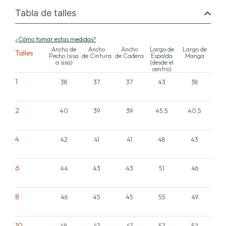
Tabla de talles
¿Cómo tomar estas medidas?
Ancho de
Ancho
Ancho
Largo de
Largo de
Talles
Pecho (sisa
de Cintura
de Cadera
Espalda
Manga
a sisa)
(desde el
centro)
1
38
37
37
43
38
2
40
39
39
45,5
40,5
4
42
41
41
48
43
6
44
43
43
51
46
8
46
45
45
55
49
10
48
47
47
57
52