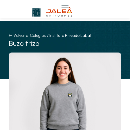
Volver a
Colegios
/
Instituto Privado Labat
Buzo friza