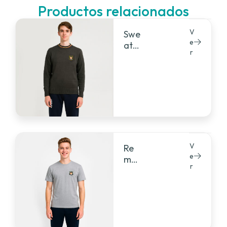
Productos relacionados
V
Swe
e
ate
r
r
V
Re
e
mer
r
a
ma
nga
cort
a
alg