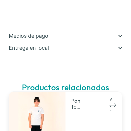
Medios de pago
Entrega en local
Productos relacionados
V
Pan
e
taló
r
n
friz
a