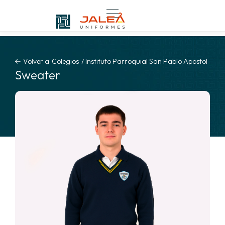
Volver a
Colegios
/
Instituto Parroquial San Pablo Apostol
Sweater