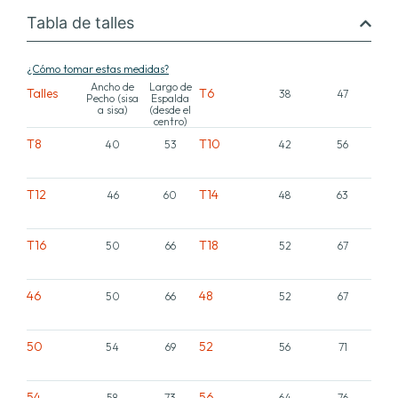
Tabla de talles
¿Cómo tomar estas medidas?
Ancho de
Largo de
Talles
T6
38
47
Pecho (sisa
Espalda
a sisa)
(desde el
centro)
T8
T10
40
53
42
56
T12
T14
46
60
48
63
T16
T18
50
66
52
67
46
48
50
66
52
67
50
52
54
69
56
71
54
56
58
73
64
76