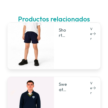
Productos relacionados
V
Sho
e
rt
r
gab
ardi
na
V
Swe
e
ate
r
r