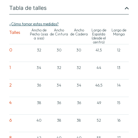
Tabla de talles
¿Cómo tomar estas medidas?
Ancho de
Ancho
Ancho
Largo de
Largo de
Talles
Pecho (sisa
de Cintura
de Cadera
Espalda
Manga
a sisa)
(desde el
centro)
0
32
30
30
41,5
12
1
34
32
32
44
13
2
36
34
34
46,5
14
4
38
36
36
49
15
6
40
38
38
52
16
8
42
40
40
55
17