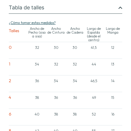
Tabla de talles
¿Cómo tomar estas medidas?
Ancho de
Ancho
Ancho
Largo de
Largo de
Talles
Pecho (sisa
de Cintura
de Cadera
Espalda
Manga
a sisa)
(desde el
centro)
0
32
30
30
41,5
12
1
34
32
32
44
13
2
36
34
34
46,5
14
4
38
36
36
49
15
6
40
38
38
52
16
8
42
40
40
55
17