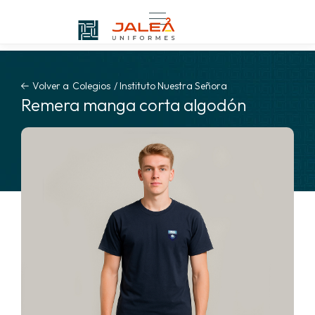
Volver a
Colegios
/
Instituto Nuestra Señora
Remera manga corta algodón