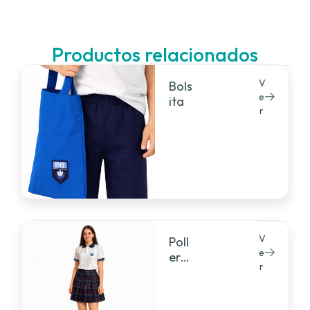
Productos relacionados
V
Bols
e
ita
r
V
Poll
e
era
r
pan
taló
n