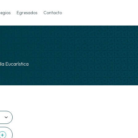
legios
Egresados
Contacto
la Eucarística
+