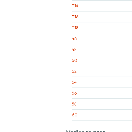
T14
T16
T18
46
48
50
52
54
56
58
60