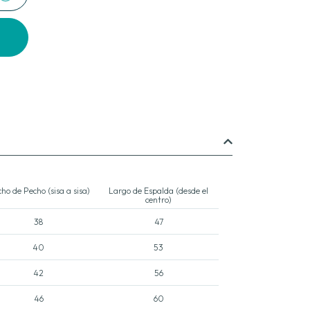
ho de Pecho (sisa a sisa)
Largo de Espalda (desde el
centro)
38
47
40
53
42
56
46
60