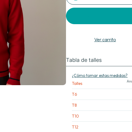
Agregar al carrito
Ver carrito
Tabla de talles
¿Cómo tomar estas medidas?
Anc
Talles
T6
T8
T10
T12