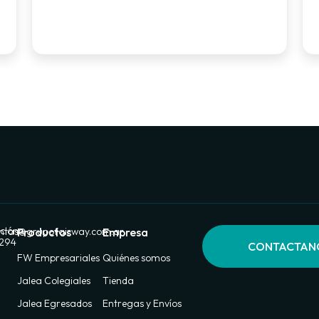
ción:
ntas@grupofairway.com.ar
Productos
Empresa
 294
CONTACTAN
FW Empresariales
Quiénes somos
Jalea Colegiales
Tienda
Jalea Egresados
Entregas y Envíos