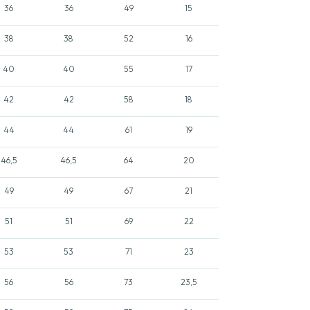
36
36
49
15
38
38
52
16
40
40
55
17
42
42
58
18
44
44
61
19
46,5
46,5
64
20
49
49
67
21
51
51
69
22
53
53
71
23
56
56
73
23,5