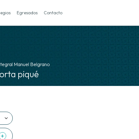
legios
Egresados
Contacto
ntegral Manuel Belgrano
rta piqué
+