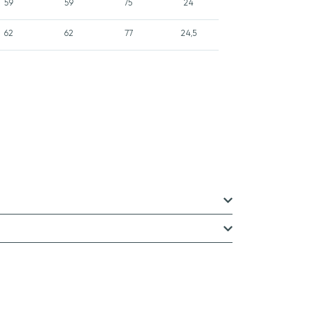
59
59
75
24
62
62
77
24,5