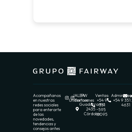
Acompañanos
JALEA
FW
Ventas:
Administra
ve
en nuestras
Uniformes
Uniformes
+54 9
+54 9 351
Guadarrama
redes sociales
351
4631
2435 -
para enterarte
595
Córdoba
de las
0095
novedades,
tendencias y
consejos antes