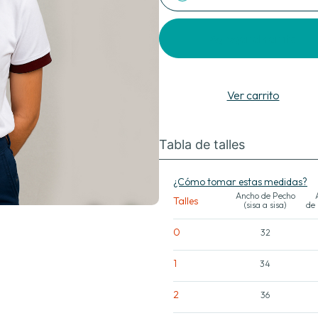
Agregar al carrito
Ver carrito
Tabla de talles
¿Cómo tomar estas medidas?
Ancho de Pecho
Talles
(sisa a sisa)
de
0
32
1
34
2
36