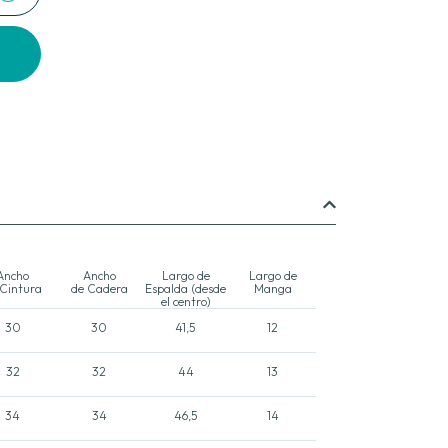
Ancho
Ancho
Largo de
Largo de
 Cintura
de Cadera
Espalda (desde
Manga
el centro)
30
30
41,5
12
32
32
44
13
34
34
46,5
14