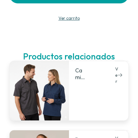
Ver carrito
Productos relacionados
V
Ca
e
mic
r
ho
mb
a
ma
nga
s
cort
as/l