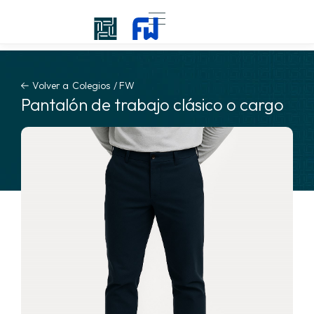
Volver a
Colegios
/
FW
Pantalón de trabajo clásico o cargo