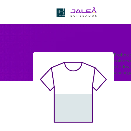
Probá c
colores 
y todos 
que te g