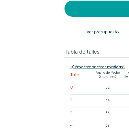
Agregar al Presupuesto
Ver presupuesto
Tabla de talles
¿Cómo tomar estas medidas?
Ancho de Pecho
Talles
(sisa a sisa)
de
0
32
1
34
2
36
4
38