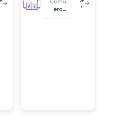
e
Camp
Ve
r
r
era
Univer
sitaria
Corte
50/50
Horizo
ntal