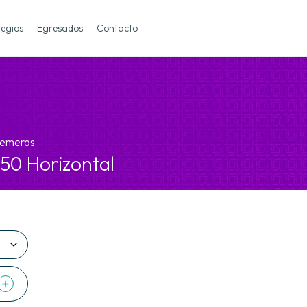
legios
Egresados
Contacto
emera
s
50 Horizontal
+