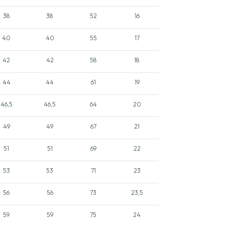
38
38
52
16
40
40
55
17
42
42
58
18
44
44
61
19
46,5
46,5
64
20
49
49
67
21
51
51
69
22
53
53
71
23
56
56
73
23,5
59
59
75
24