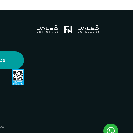
OS
ies