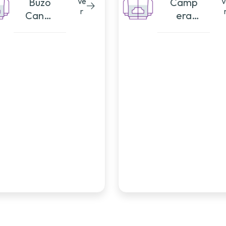
Buzo
Ve
Camp
V
r
Cangu
era
ro
Cangu
Corte
ro
50/50
Corte
Horizo
50/50
ntal
Horizo
ntal