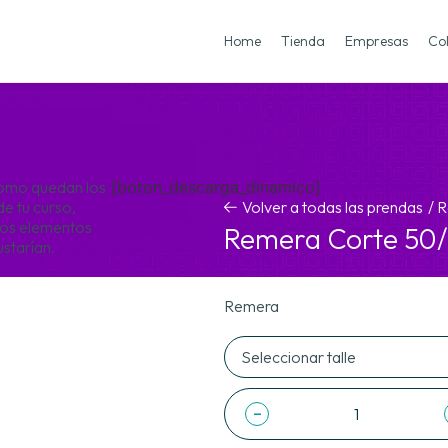
Home
Tienda
Empresas
Co
omo quedan los
[boton_descarga_dinamico]
de tu curso,
Volver a todas las prendas
/
R
los elementos
Remera Corte 50/
ustarían.
Remera
-