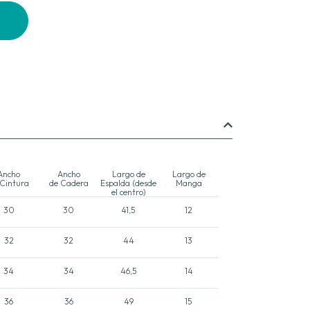
Ancho
Ancho
Largo de
Largo de
 Cintura
de Cadera
Espalda (desde
Manga
el centro)
30
30
41,5
12
32
32
44
13
34
34
46,5
14
36
36
49
15