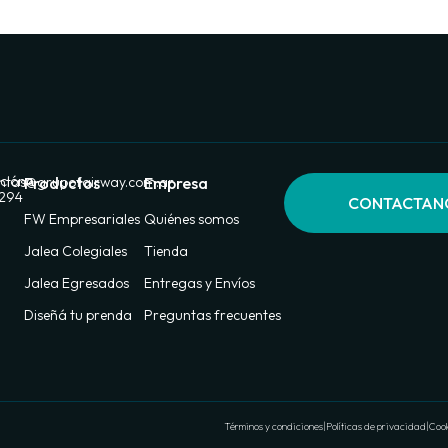
ción:
ntas@grupofairway.com.ar
Productos
Empresa
 294
CONTACTAN
FW Empresariales
Quiénes somos
Jalea Colegiales
Tienda
Jalea Egresados
Entregas y Envíos
Diseñá tu prenda
Preguntas frecuentes
Términos y condiciones
|
Políticas de privacidad
|
Cook