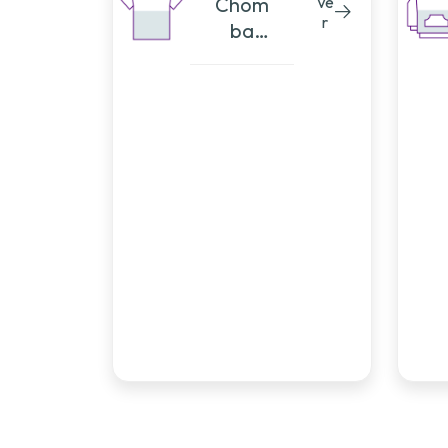
Chom
Ve
r
ba
Corte
50/50
Horizo
ntal