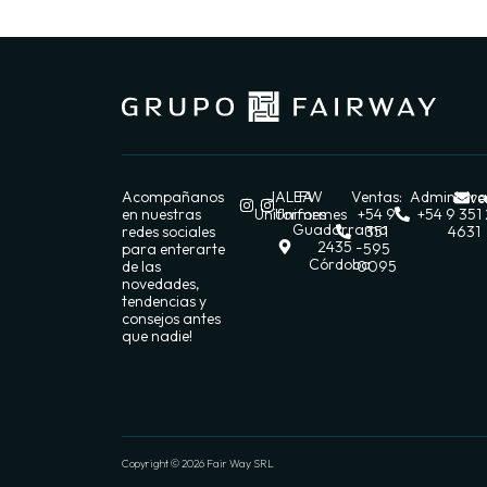
Acompañanos
JALEA
FW
Ventas:
Administra
ve
en nuestras
Uniformes
Uniformes
+54 9
+54 9 351
Guadarrama
redes sociales
351
4631
2435 -
para enterarte
595
Córdoba
de las
0095
novedades,
tendencias y
consejos antes
que nadie!
Copyright © 2026 Fair Way SRL