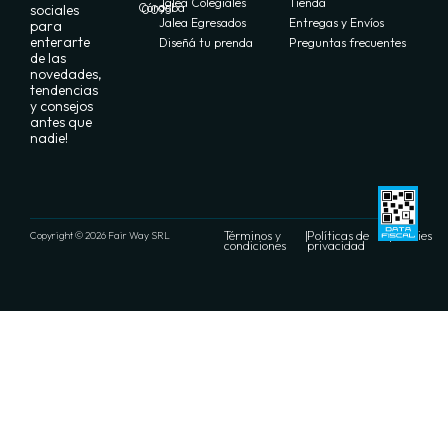
Jalea Colegiales
Tienda
Córdoba
sociales
0095
Jalea Egresados
Entregas y Envíos
para
enterarte
Diseñá tu prenda
Preguntas frecuentes
de las
novedades,
tendencias
y consejos
antes que
nadie!
Términos y
|
Políticas de
|
Cookies
Copyright © 2026 Fair Way SRL
condiciones
privacidad