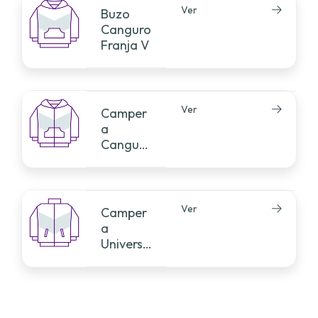
Ver
Buzo
Canguro
Franja V
Ver
Camper
a
Canguro
Franja V
Ver
Camper
a
Universit
aria
Franja V