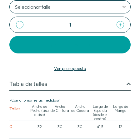
-
+
Agregar al Presupuesto
Ver presupuesto
Tabla de talles
¿Cómo tomar estas medidas?
Ancho de
Ancho
Ancho
Largo de
Largo de
Talles
Pecho (sisa
de Cintura
de Cadera
Espalda
Manga
a sisa)
(desde el
centro)
0
32
30
30
41,5
12