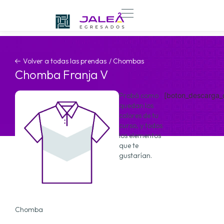
Volver a todas las prendas
/
Chomba
s
Chomba Franja V
Probá como
[boton_descarga_
quedan los
colores de tu
curso, y todos
los elementos
que te
gustarían.
Chomba