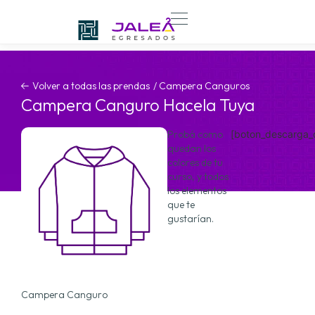
Volver a todas las prendas
/
Campera Canguro
s
Campera Canguro Hacela Tuya
Probá como
[boton_descarga_
quedan los
colores de tu
curso, y todos
los elementos
que te
gustarían.
Campera Canguro