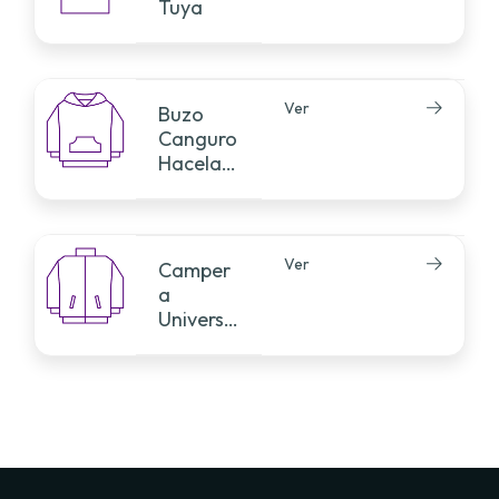
Tuya
Ver
Buzo
Canguro
Hacela
Tuya
Ver
Camper
a
Universit
aria
Hacela
Tuya