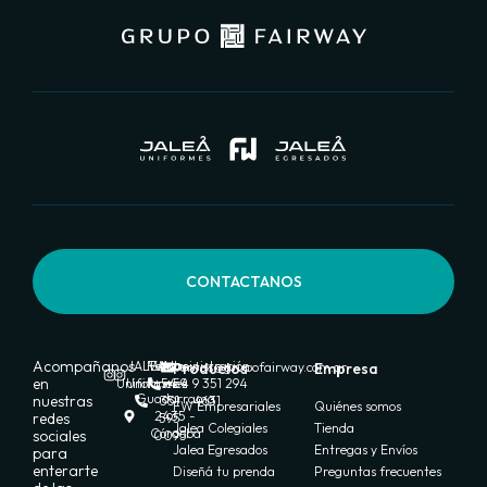
CONTACTANOS
Acompañanos
JALEA
FW
Ventas:
Administración:
Productos
ventas@grupofairway.com.ar
Empresa
en
Uniformes
Uniformes
+54 9
+54 9 351 294
Guadarrama
nuestras
351
4631
FW Empresariales
Quiénes somos
2435 -
redes
595
Jalea Colegiales
Tienda
Córdoba
sociales
0095
Jalea Egresados
Entregas y Envíos
para
enterarte
Diseñá tu prenda
Preguntas frecuentes