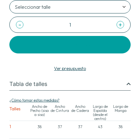
-
+
Agregar al Presupuesto
Ver presupuesto
Tabla de talles
¿Cómo tomar estas medidas?
Ancho de
Ancho
Ancho
Largo de
Largo de
Talles
Pecho (sisa
de Cintura
de Cadera
Espalda
Manga
a sisa)
(desde el
centro)
1
38
37
37
43
38