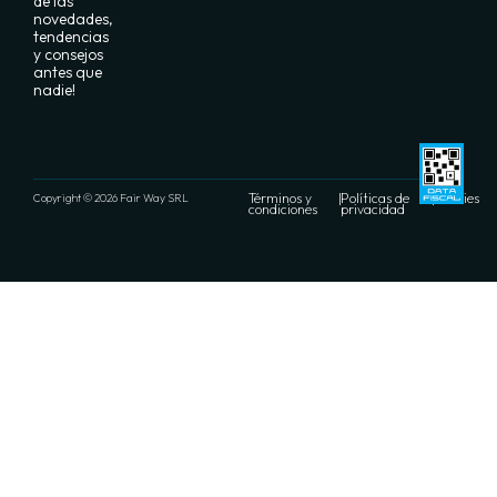
de las
novedades,
tendencias
y consejos
antes que
nadie!
Términos y
|
Políticas de
|
Cookies
Copyright © 2026 Fair Way SRL
condiciones
privacidad